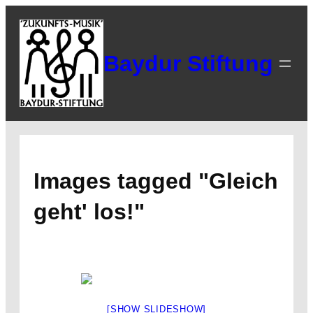
Zum
Inhalt
springen
Baydur Stiftung
Images tagged "Gleich
geht' los!"
[SHOW SLIDESHOW]