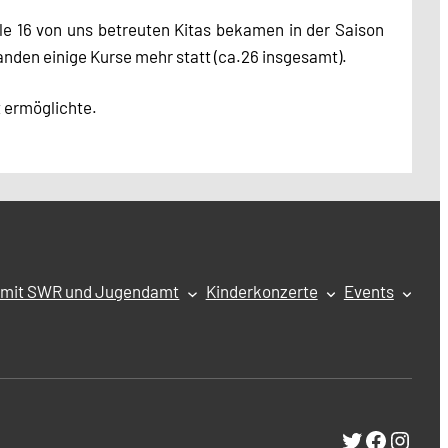
le 16 von uns betreuten Kitas bekamen in der Saison
anden einige Kurse mehr statt (ca.26 insgesamt).
t ermöglichte.
e mit SWR und Jugendamt
Kinderkonzerte
Events
Twitter
Facebo
Insta